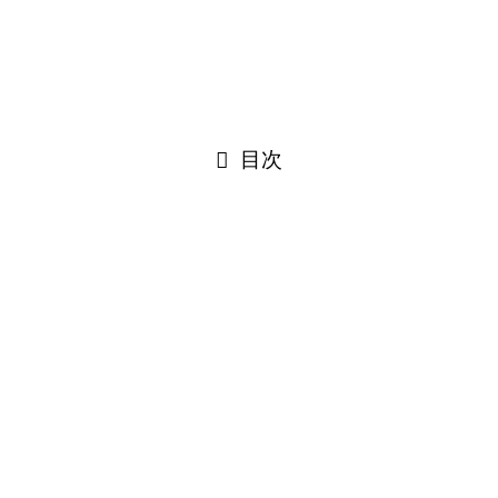
危険事項は事前にSTOPさせましょう！！
目次
！飾らない！！
持ち帰る事ありませんか…。これはNGです！