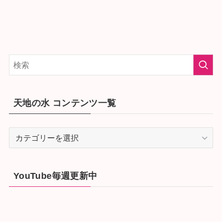
天地の水 コンテンツ一覧
天
地
の
水
YouTube毎週更新中
コ
ン
テ
ン