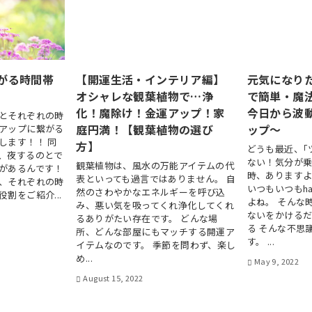
がる時間帯
【開運生活・インテリア編】
元気になり
オシャレな観葉植物で…浄
で簡単・魔
化！魔除け！金運アップ！家
今日から波
とそれぞれの時
庭円満！【観葉植物の選び
ップ～
アップに繋がる
します！！ 同
方】
どうも最近、｢
、夜するのとで
ない！気分が乗
観葉植物は、風水の万能アイテムの代
があるんです！
時、ありますよ
表といっても過言ではありません。 自
、それぞれの時
いつもいつもh
然のさわやかなエネルギーを呼び込
割をご紹介...
よね。 そんな
み、悪い気を吸ってくれ浄化してくれ
ないをかける
るありがたい存在です。 どんな場
る そんな不思
所、どんな部屋にもマッチする開運ア
す。 ...
イテムなのです。 季節を問わず、楽し
め...
May 9, 2022
August 15, 2022