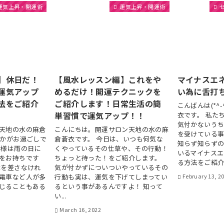
運気上昇・開運術
運気上昇・開運術
】休日だ！
【風水レッスン編】これをや
マイナスエ
運気アップ
めるだけ！開運テクニックを
い為に舌打ち
法をご紹介
ご紹介します！日常生活の簡
こんばんは(*^
単習慣で運気アップ！！
衣です。 私た
気付かないう
天地の水の麻倉
こんにちは。開運サロン天地の水の麻
を受けている事
いかがお過ごしで
倉蒼衣です。 今日は、いつも何気な
知らず知らずの
皆様は雨の日に
くやっているその仕草や、その行動！
いるマイナス
をお持ちです
ちょっと待った！をご紹介します。
る方法をご紹介し
傘を差さなけれ
気が付かずについついやっているその
電車など人が多
行動も実は、運気を下げてしまってい
February 13, 2
じることもある
るという事があるんですよ！ 知って
い...
March 16, 2022