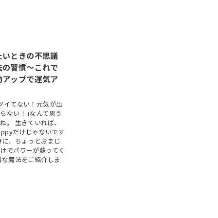
たいときの不思議
法の習慣～これで
動アップで運気ア
ツイてない！元気が出
らない！｣なんて思う
ね。 生きていれば、
appyだけじゃないです
時に、ちょっとおまじ
だけでパワーが蘇ってく
議な魔法をご紹介しま