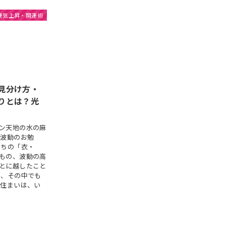
運気上昇・開運術
見分け方・
りとは？光
ン天地の水の麻
、波動のお勉
たちの「衣・
もの、波動の高
とに越したこと
は、その中でも
 住まいは、い