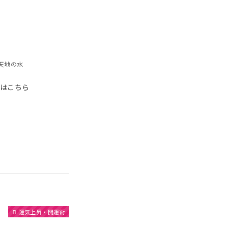
天地の水
約はこちら
運気上昇・開運術