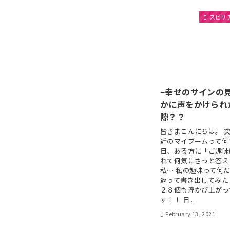
スピリ
~幸せのサインの
かに声をかけられ
隙？？
皆さまこんにちは。 
近のマイブームって何
日、ある方に「ご趣味
れて何気にさっと答え
私… 私の趣味って何
返って書き出してみた
２８個も浮かび上がっ
す！！ 日...
February 13, 2021