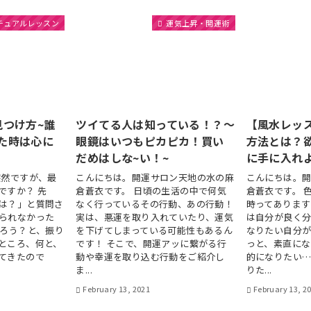
チュアルレッスン
運気上昇・開運術
見つけ方~誰
ツイてる人は知っている！？～
【風水レッ
た時は心に
眼鏡はいつもピカピカ！買い
方法とは？
だめはしな~い！~
に手に入れ
突然ですが、最
こんにちは。開運サロン天地の水の麻
こんにちは。
ですか？ 先
倉蒼衣です。 日頃の生活の中で何気
倉蒼衣です。 
は？」と質問さ
なく行っているその行動、あの行動！
時ってあります
られなかった
実は、悪運を取り入れていたり、運気
は自分が良く
だろう？と、振り
を下げてしまっている可能性もあるん
なりたい自分が
ところ、何と、
です！ そこで、開運アッに繋がる行
っと、素直にな
てきたので
動や幸運を取り込む行動をご紹介し
的になりたい…
ま...
りた...
February 13, 2021
February 13, 2