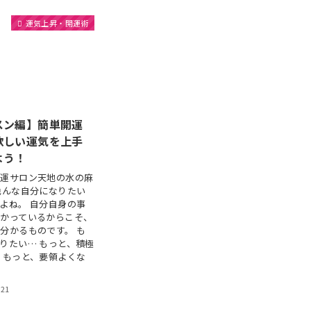
運気上昇・開運術
スン編】簡単開運
欲しい運気を上手
よう！
開運サロン天地の水の麻
色んな自分になりたい
よね。 自分自身の事
分かっているからこそ、
分かるものです。 も
りたい… もっと、積極
 もっと、要領よくな
021