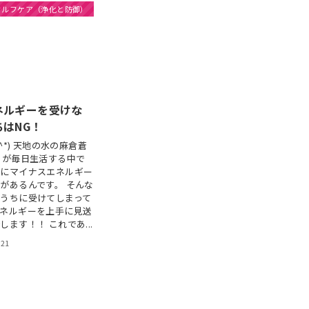
セルフケア（浄化と防御）
ネルギーを受けな
はNG！
-^*) 天地の水の麻倉蒼
ちが毎日生活する中で
ちにマイナスエネルギー
があるんです。 そんな
うちに受けてしまって
エネルギーを上手に見送
ます！！ これであ...
021