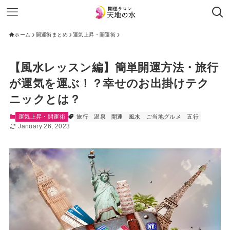
ホーム
開運術まとめ
運気上昇・開運術
【風水レッスン編】簡単開運方法・旅行
が運気を運ぶ！？幸せのお出掛けテク
ニックとは？
運気上昇・開運術
旅行
温泉
開運
風水
ご当地グルメ
五行
January 26, 2023