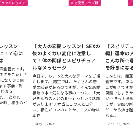
チュアルレッスン
恋愛運アップ術
レッスン
【大人の恋愛レッスン】SEXの
【スピリチ
に！？恋に
後のよくない変化に注意し
編】運命の
は
て！体の関係とスピリチュア
こんな所☆
ルなメッセージ
を好きにな
麻倉蒼衣です。
ネタをご紹介さ
今日は、ちょっと大人なテーマをご紹
こんちは。開
つになくぶっ飛
介します。 鑑定では、たくさんの恋
蒼衣です。 あ
ます事前に謝
愛の話題があるのですが、そんな恋愛
こが好きですか
の共通点
相談の中で気になる事の一つに、「大
笑顔でしょう
た。 あなた
好きなあの人との相性」っという話題
か… きっと全
た時、相手のど
があります♡ 本当にこの人と自分
うが、実際の所
は、相性がいいのかとか、二人の縁は
どこから沸き起
本物...
なる...
May 1, 2023
April 24, 2023