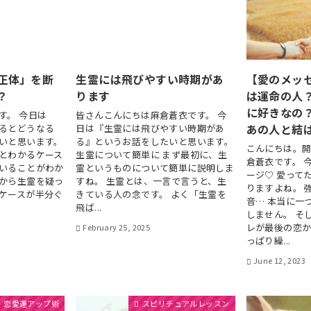
正体」を断
生霊には飛びやすい時期があ
【愛のメッ
？
ります
は運命の人
に好きなの
す。 今日は
皆さんこんにちは麻倉蒼衣です。 今
あの人と結
るとどうなる
日は『生霊には飛びやすい時期があ
いと思います。
る』というお話をしたいと思います。
こんにちは。
とわかるケース
生霊について簡単に まず最初に、生
倉蒼衣です。 
いることがわか
霊というものについて簡単に説明しま
ージ♡ 愛って
から生霊を疑っ
すね。 生霊とは、一言で言うと、生
りますよね。 
ケースが半分ぐ
きている人の念です。 よく「生霊を
音… 本当に一
飛ば...
しません。 そ
レが最後の恋か
February 25, 2025
っぱり繰...
June 12, 2023
恋愛運アップ術
スピリチュアルレッスン