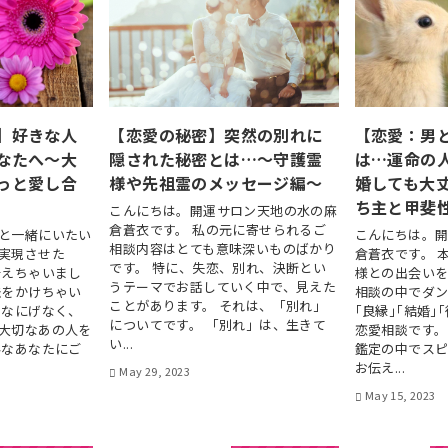
】好きな人
【恋愛の秘密】突然の別れに
【恋愛：男
なたへ～大
隠された秘密とは…～守護霊
は…運命の
っと愛し合
様や先祖霊のメッセージ編～
婚しても大
ち主と甲斐
こんにちは。開運サロン天地の水の麻
倉蒼衣です。 私の元に寄せられるご
と一緒にいたい
こんにちは。
相談内容はとても意味深いものばかり
実現させた
倉蒼衣です。 
です。 特に、失恋、別れ、決断とい
叶えちゃいまし
様との出会いを
うテーマでお話していく中で、見えた
法をかけちゃい
相談の中でダ
ことがあります。 それは、「別れ」
、なにげなく、
｢良縁｣｢結婚｣
についてです。 「別れ」は、生きて
大切なあの人を
恋愛相談です。
い...
んなあなたにご
鑑定の中でス
お伝え...
May 29, 2023
May 15, 2023