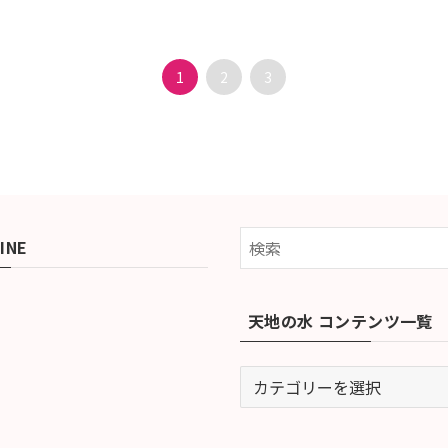
1
2
3
INE
天地の水 コンテンツ一覧
天
地
の