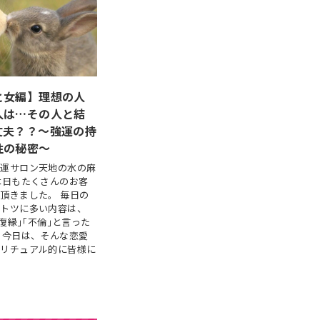
と女編】理想の人
人は…その人と結
丈夫？？～強運の持
性の秘密～
開運サロン天地の水の麻
本日もたくさんのお客
頂きました。 毎日の
ントツに多い内容は、
｢復縁｣｢不倫｣と言った
 今日は、そんな恋愛
ピリチュアル的に皆様に