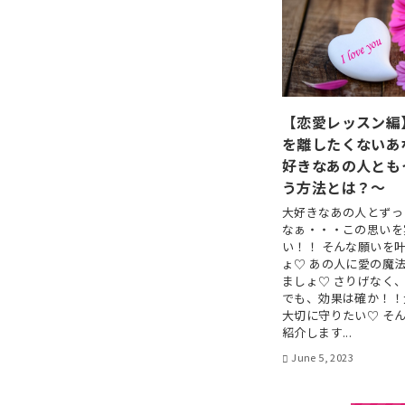
【恋愛レッスン編
を離したくないあ
好きなあの人とも
う方法とは？～
大好きなあの人とずっ
なぁ・・・この思いを
い！！ そんな願いを
ょ♡ あの人に愛の魔
ましょ♡ さりげなく
でも、効果は確か！！
大切に守りたい♡ そ
紹介します...
June 5, 2023