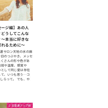
セージ編】あの人
？どうしてこんな
？～本当に好きな
ばれるために～
開運サロン天地の水の麻
今日のつぶやき、メッセ
たくさんの形や色があ
強弱や温度、感覚や
つとして同じ愛は存在
して、いつも思う…コ
しらって。 でも、や
恋愛運アップ術