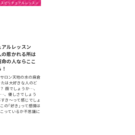
スピリチュアルレッスン
ュアルレッスン
人の惹かれる所は
運命の人ならここ
る！
運サロン天地の水の麻倉
なたは大好きな人のど
？ 顔でしょうか…、
か…、優しさでしょう
部すき～って感じでしょ
この｢好き｣って感情は
こっているか不思議に