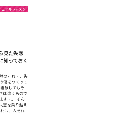
チュアルレッスン
ら見た失恋
に知っておく
然の別れ…、失
の傷をつくって
度経験してもそ
さは違うもので
ます…。 そん
失恋を乗り越え
それは、人それ