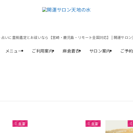
ト占いに霊視鑑定とお祓いなら【宮崎・鹿児島・リモート全国対応】 | 開運サロン
メニュー
ご利用案内
麻倉蒼衣
サロン案内
ご予
生霊
生霊